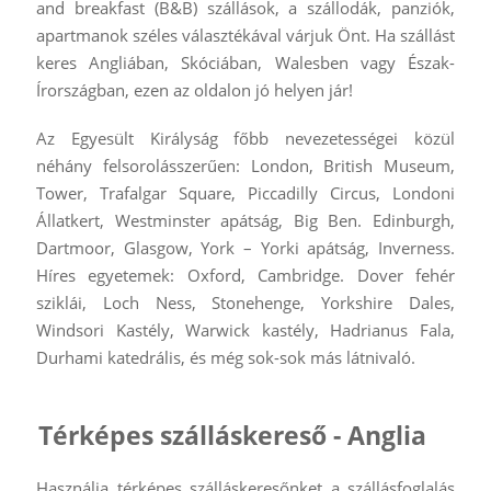
and breakfast (B&B) szállások, a szállodák, panziók,
apartmanok széles választékával várjuk Önt. Ha szállást
keres Angliában, Skóciában, Walesben vagy Észak-
Írországban, ezen az oldalon jó helyen jár!
Az Egyesült Királyság főbb nevezetességei közül
néhány felsorolásszerűen: London, British Museum,
Tower, Trafalgar Square, Piccadilly Circus, Londoni
Állatkert, Westminster apátság, Big Ben. Edinburgh,
Dartmoor, Glasgow, York – Yorki apátság, Inverness.
Híres egyetemek: Oxford, Cambridge. Dover fehér
sziklái, Loch Ness, Stonehenge, Yorkshire Dales,
Windsori Kastély, Warwick kastély, Hadrianus Fala,
Durhami katedrális, és még sok-sok más látnivaló.
Térképes szálláskereső - Anglia
Használja térképes szálláskeresőnket a szállásfoglalás