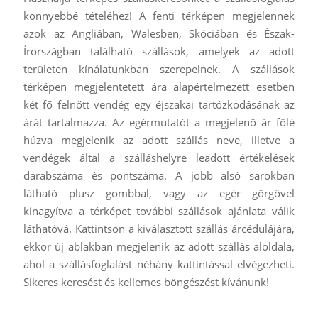
könnyebbé tételéhez! A fenti térképen megjelennek
azok az Angliában, Walesben, Skóciában és Észak-
Írországban található szállások, amelyek az adott
területen kínálatunkban szerepelnek. A szállások
térképen megjelentetett ára alapértelmezett esetben
két fő felnőtt vendég egy éjszakai tartózkodásának az
árát tartalmazza. Az egérmutatót a megjelenő ár fölé
húzva megjelenik az adott szállás neve, illetve a
vendégek által a szálláshelyre leadott értékelések
darabszáma és pontszáma. A jobb alsó sarokban
látható plusz gombbal, vagy az egér görgővel
kinagyítva a térképet további szállások ajánlata válik
láthatóvá. Kattintson a kiválasztott szállás árcédulájára,
ekkor új ablakban megjelenik az adott szállás aloldala,
ahol a szállásfoglalást néhány kattintással elvégezheti.
Sikeres keresést és kellemes böngészést kívánunk!