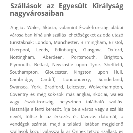
Szállások az Egyesült Királyság
nagyvárosaiban
Anglia
, Wales, Skócia, valamint Észak-Írország alábbi
városaiban kínálunk szállás lehetőségeket az oda utazó
turistáknak: London, Manchester, Birmingham, Bristol,
Liverpool, Leeds, Edinburgh, Glasgow, Oxford,
Nottingham, Aberdeen, Portsmouth, Brighton,
Plymouth, Belfast, Newcastle upon Tyne, Sheffield,
Southampton, Gloucester, Kingston upon Hull,
Cambridge, Cardiff, Londonderry, Sunderland,
Swansea, York, Bradford, Leicester, Wolverhampton,
Coventry és még sok-sok más angliai, skóciai, walesi
vagy észak-írországi helyszínen található szállás.
Használja a fenti keresőt, írja be a város vagy a szállás
nevét, töltse ki az érkezés és távozás dátumát, a
vendégek számát, majd a találati listában megjelenő
szállások közül válassza ki az Önnek tetsző szállást, és